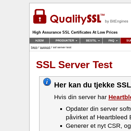
High Assurance SSL Certificates At Low Prices
HJEM
PRODUKTER
BESTIL
FAQ
SU
hjem
/
support
/ ssl server test
SSL Server Test
Her kan du tjekke SSL 
Hvis din server har
Heartb
Opdater din server softw
påvirket af Heartbleed
Generer et nyt CSR, og 